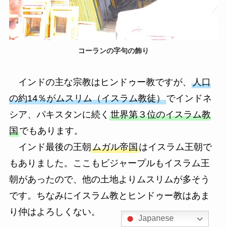
コーランの字句の飾り
インドの主な宗教はヒンドゥー教ですが、
人口
の約14％がムスリム（イスラム教徒）
でインドネ
シア、パキスタンに続く
世界第３位のイスラム教
国
でもあります。
インド最後の王朝
ムガル帝国
はイスラム王朝で
もありました。ここもビジャープルもイスラム王
朝があったので、他の土地よりムスリムが多そう
です。ちなみにイスラム教とヒンドゥー教はあま
り仲はよろしくない。
Japanese