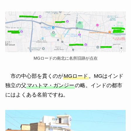
MGロードの南北に名所旧跡が点在
市の中心部を貫くのが
MGロード
。MGはインド
独立の父
マハトマ・ガンジー
の略。インドの都市
にはよくある名前ですね。