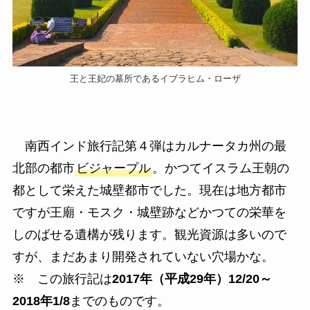
王と王妃の墓所であるイブラヒム・ローザ
南西インド旅行記第４弾はカルナータカ州の最
北部の都市
ビジャープル
。かつてイスラム王朝の
都として栄えた城壁都市でした。現在は地方都市
ですが王廟・モスク・城壁跡などかつての栄華を
しのばせる遺構が残ります。観光資源は多いので
すが、まだあまり開発されていない穴場かな。
※ この旅行記は
2017年（平成29年）12/20～
2018年1/8
までのものです。