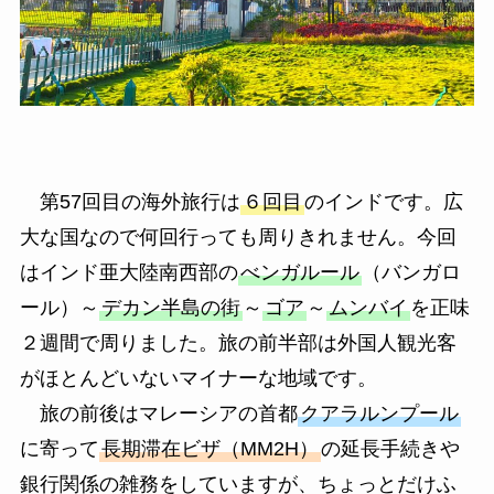
第57回目の海外旅行は
６回目
のインドです。広
大な国なので何回行っても周りきれません。今回
はインド亜大陸南西部の
べンガルール
（バンガロ
ール）～
デカン半島の街
～
ゴア
～
ムンバイ
を正味
２週間で周りました。旅の前半部は外国人観光客
がほとんどいないマイナーな地域です。
旅の前後はマレーシアの首都
クアラルンプール
に寄って
長期滞在ビザ（MM2H）
の延長手続きや
銀行関係の雑務をしていますが、ちょっとだけふ