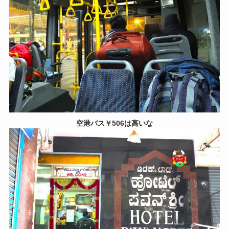
空港バス￥506は高いな