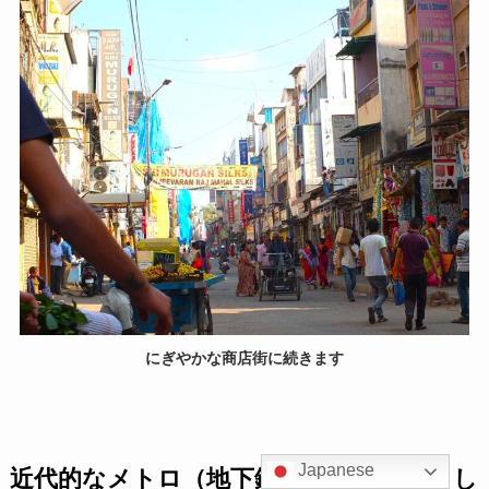
にぎやかな商店街に続きます
Japanese
近代的なメトロ（地下鉄）ができていまし