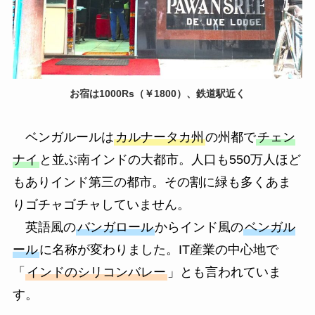
お宿は1000Rs（￥1800）、鉄道駅近く
ベンガルールは
カルナータカ州
の州都で
チェン
ナイ
と並ぶ南インドの大都市。人口も550万人ほど
もありインド第三の都市。その割に緑も多くあま
りゴチャゴチャしていません。
英語風の
バンガロール
からインド風の
ベンガル
ール
に名称が変わりました。IT産業の中心地で
「
インドのシリコンバレー
」とも言われていま
す。