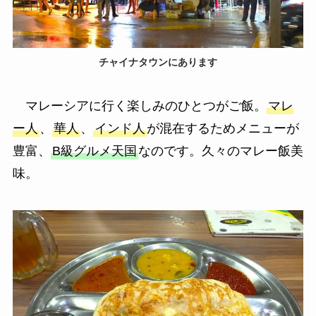
チャイナタウンにあります
マレーシアに行く楽しみのひとつがご飯。
マレ
ー人
、
華人
、
インド人
が混在するためメニューが
豊富、
B級グルメ天国
なのです。久々のマレー飯美
味。