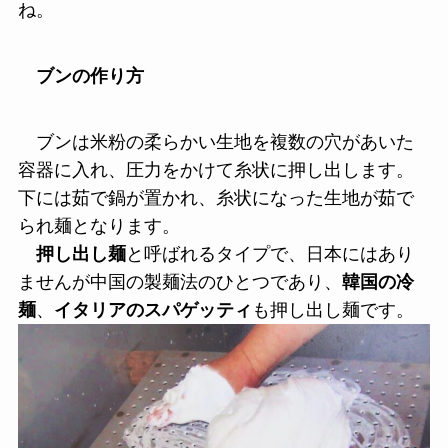
ね。
ブンの作り方
ブンは米粉の柔らかい生地を複数の穴があいた
容器に入れ、圧力をかけて糸状に押し出します。
下には茹で鍋が置かれ、糸状になった生地が茹で
られ麺となります。
押し出し麺
と呼ばれるタイプで、日本にはあり
ませんが中国の製麺法のひとつであり、
韓国の冷
麺
、
イタリアのスパゲッティ
も押し出し麺です。