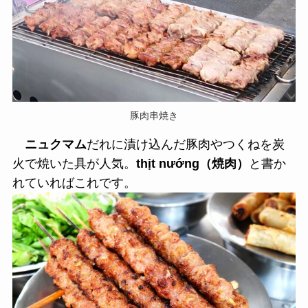
豚肉串焼き
ニュクマム
だれに漬け込んだ豚肉やつくねを炭
火で焼いた具が人気。
thịt nướng（焼肉）
と書か
れていればこれです。