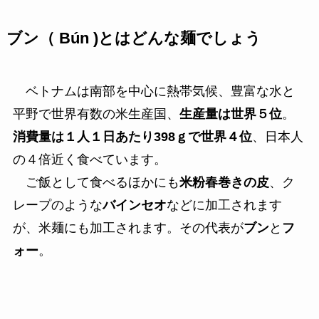
ブン（ Bún )とはどんな麺でしょう
ベトナムは南部を中心に熱帯気候、豊富な水と
平野で世界有数の米生産国、
生産量は世界５位
。
消費量は１人１日あたり398ｇで世界４位
、日本人
の４倍近く食べています。
ご飯として食べるほかにも
米粉春巻きの皮
、ク
レープのような
バインセオ
などに加工されます
が、米麺にも加工されます。その代表が
ブン
と
フ
ォー
。