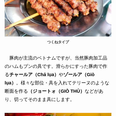
つくねタイプ
豚肉が主流のベトナムですが、当然豚肉加工品
のハムもブンの具です。滑らかにすった豚肉で作
る
チャールア（Chả lụa）
や
ゾールア（Giò
lụa）
。様々な部位・具を入れてテリーヌのような
断面を作る
（ジョートォ（
GIÒ THỦ
）
などがあ
り、切ってそのまま具にします。