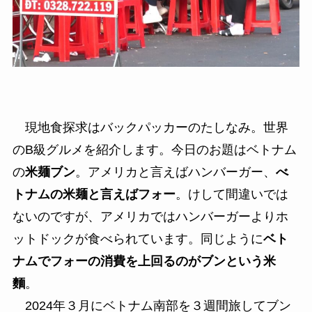
現地食探求はバックパッカーのたしなみ。世界
のB級グルメを紹介します。今日のお題はベトナム
の
米麺ブン
。アメリカと言えばハンバーガー、
べ
トナムの米麺と言えばフォー
。けして間違いでは
ないのですが、アメリカではハンバーガーよりホ
ットドックが食べられています。同じように
ベト
ナムでフォーの消費を上回るのがブンという米
麵
。
2024年３月にベトナム南部を３週間旅してブン