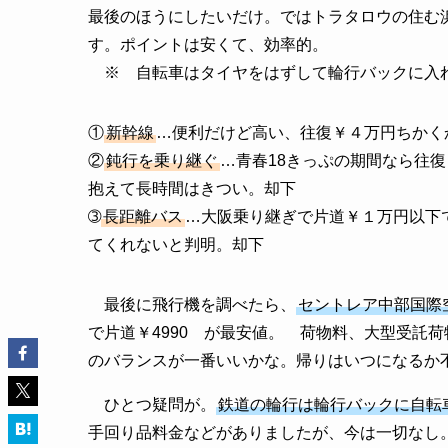
最後のほうにしたいだけ。ではトラタロウの住む
す。ポイントは安くて、効率的。
※ 自転車はタイヤをはずして輪行バックに入
①
新幹線
…便利だけど高い、往復￥４万円ちかく
②
鈍行を乗り継ぐ
…青春18きっぷの期間なら往
抱えて長時間はきつい。却下
➂
長距離バス
…大阪乗り継ぎで片道￥１万円以下
てくれないと判明。却下
最後に飛行機を調べたら、
セントレア中部国際
で片道￥4990 が最安値。 荷物料、大型受託荷
のバランスが一番いいかな。帰りはいつになるか
ひとつ疑問が。
鉄道の輪行は輪行バックに自転
手回り品料金などがありましたが、今は一切なし