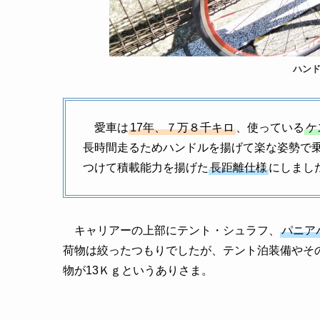
ハン
愛車は
17年、７万８千キロ
、使っている
ケ
長時間走るためハンドルを揚げて楽な姿勢で
つけて積載能力を揚げた
長距離仕様
にしまし
キャリアーの上部にテント・シュラフ、
パニア
荷物は絞ったつもりでしたが、テント泊装備やそ
物が13Ｋｇというありさま。