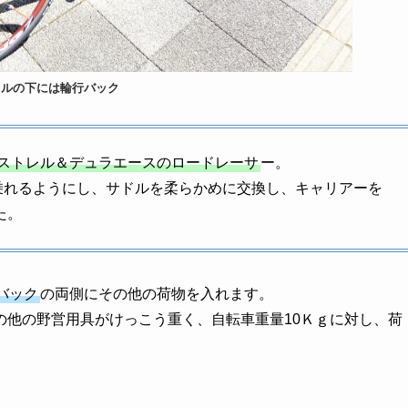
ドルの下には輪行バック
ストレル＆デュラエースのロードレーサ
ー。
乗れるようにし、サドルを柔らかめに交換し、キャリアーを
た。
バック
の両側にその他の荷物を入れます。
の他の野営用具がけっこう重く、自転車重量10Ｋｇに対し、荷