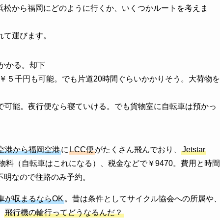
浜松から福岡にどのように行くか、いくつかルートを考えま
れて運びます。
かかる。却下
復￥５千円も可能。でも片道20時間ぐらいかかりそう。大荷物を
で可能。夜行便なら寝ていける。でも貨物室に自転車は預かっ
空港から福岡空港
に
LCC便
がたくさん飛んでおり、
Jetstar
物料（自転車はこれになる）、税金などで￥9470。費用と時間
不明なので往路のみ予約。
車が収まるならOK
。昔は条件としてサイクル協会への所属や
。
飛行機の輪行ってどうなるんだ？