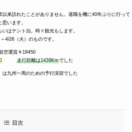
業以来訪れたことがありません。退職を機に40年ぶりに行って
と思います。
らいはテント泊。時々観光もします。
4/26（火）のものです。
空運賃￥19450
0
走行距離は1439Km
でした
は九州一周のための予行演習でした
目次