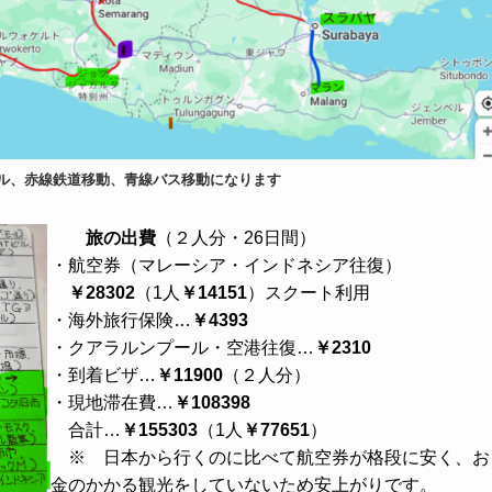
ール、赤線鉄道移動、青線バス移動になります
旅の出費
（２人分・26日間）
・航空券（マレーシア・インドネシア往復）
￥28302
（1人
￥14151
）スクート利用
・海外旅行保険…
￥4393
・クアラルンプール・空港往復…
￥2310
・到着ビザ…
￥11900
（２人分）
・現地滞在費…
￥108398
合計…
￥155303
（1人
￥77651
）
※ 日本から行くのに比べて航空券が格段に安く、お
金のかかる観光をしていないため安上がりです。