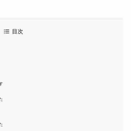
目次
す
た
た