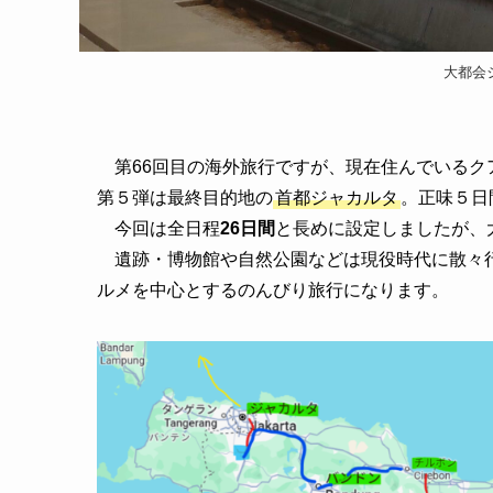
大都会
第66回目の海外旅行ですが、現在住んでいるク
第５弾は最終目的地の
首都ジャカルタ
。正味５日
今回は全日程
26日間
と長めに設定しましたが、
遺跡・博物館や自然公園などは現役時代に散々行
ルメを中心とするのんびり旅行になります。