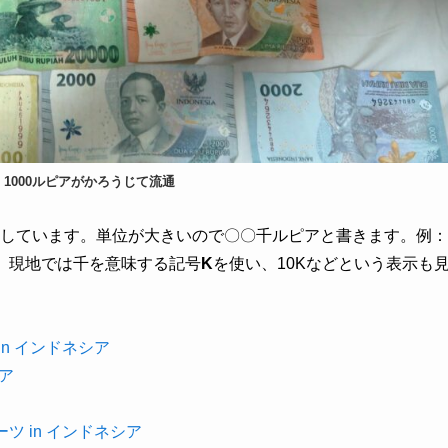
・1000ルピアがかろうじて流通
しています。単位が大きいので〇〇千ルピアと書きます。例：
じ。現地では千を意味する記号
K
を使い、10Kなどという表示も
in インドネシア
シア
ツ in インドネシア