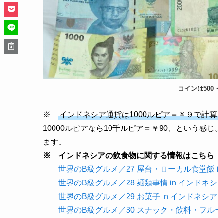
コインは500
※
インドネシア通貨は1000ルピア＝￥９で計算
10000ルピアなら10千ルピア＝￥90、という感
ます。
※ インドネシアの飲食物に関する情報はこちら
世界のB級グルメ／27 屋台・ローカル食堂飯 
世界のB級グルメ／28 麺類事情 in インドネ
世界のB級グルメ／29 お菓子 in インドネシア
世界のB級グルメ／30 スナック・飲料・フルー