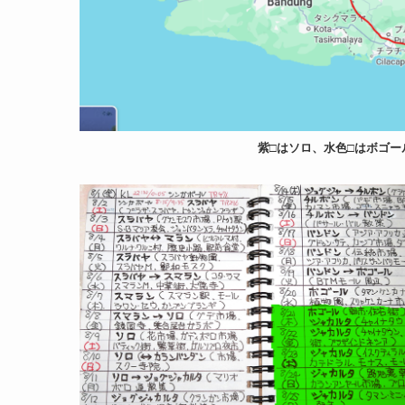
紫□はソロ、水色□はボゴ