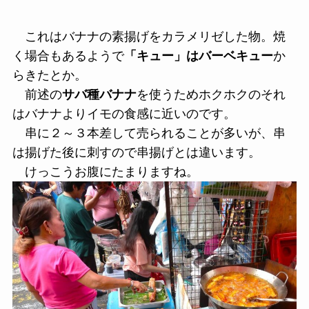
これはバナナの素揚げをカラメリゼした物。焼
く場合もあるようで
「キュー」はバーベキュー
か
らきたとか。
前述の
サバ種バナナ
を使うためホクホクのそれ
はバナナよりイモの食感に近いのです。
串に２～３本差して売られることが多いが、串
は揚げた後に刺すので串揚げとは違います。
けっこうお腹にたまりますね。