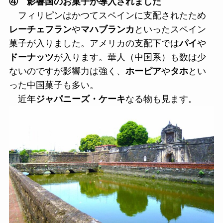
④ 影響国のお菓子が導入されました
フィリピンはかつてスペインに支配されたため
レーチェフラン
や
マハブランカ
といったスペイン
菓子が入りました。アメリカの支配下では
パイ
や
ドーナッツ
が入ります。華人（中国系）も数は少
ないのですが影響力は強く、
ホーピア
や
タホ
とい
った中国菓子も多い。
近年
ジャパニーズ・ケーキ
なる物も見ます。