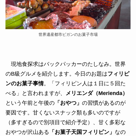
世界遺産都市ビガンのお菓子市場
現地食探求はバックパッカーのたしなみ。世界
のB級グルメを紹介します。今日のお題は
フィリピ
ンのお菓子事情
。「フィリピン人は１日に５回た
べる」と言われますが、
メリエンダ（Merienda）
という午前と午後の
「おやつ」
の習慣があるのが
要因です。甘くないスナック類も多いのですが
（多すぎるので別項目で紹介予定）、甘く多彩な
おやつが沢山ある
「お菓子天国フィリピン」
なの