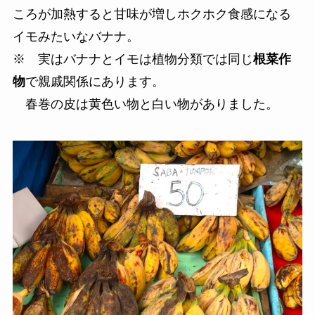
ころが加熱すると甘味が増しホクホク食感になる
イモみたいなバナナ。
※ 実はバナナとイモは植物分類では同じ
根菜作
物
で親戚関係にあります。
春巻の皮は黄色い物と白い物がありました。