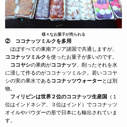
様々なお菓子が売られる
② ココナッツミルクを多用
ほぼすべての東南アジア諸国で共通しますが、
ココナッツミルク
を使ったお菓子が多いのです。
ココヤシ
の果肉が
ココナッツ
、削ったそれを水
に浸して作るのがココナッツミルク。若いココヤ
シの実の果水である
ココナッツウォーター
とは別
物。
フィリピンは世界２位のココナッツ生産国
（１
位はインドネシア、３位はインド）でココナッツ
オイルやパウダーの形で日本にも輸出されていま
す。